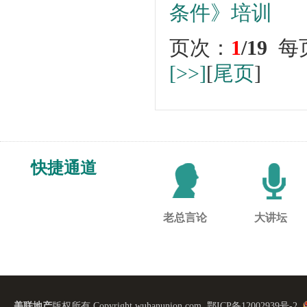
条件》培训
页次：
1
/19
每
[>>]
[
尾页
]
快捷通道
老总言论
大讲坛
美联地产
版权所有 Copyright wuhanunion.com.
鄂ICP备12002939号-2