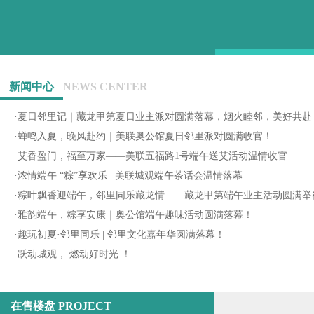
新闻中心
NEWS CENTER
·
夏日邻里记｜藏龙甲第夏日业主派对圆满落幕，烟火睦邻，美好共赴
·
蝉鸣入夏，晚风赴约｜美联奥公馆夏日邻里派对圆满收官！
·
艾香盈门，福至万家——美联五福路1号端午送艾活动温情收官
·
浓情端午 “粽”享欢乐 | 美联城观端午茶话会温情落幕
·
粽叶飘香迎端午，邻里同乐藏龙情——藏龙甲第端午业主活动圆满举
·
雅韵端午，粽享安康｜奥公馆端午趣味活动圆满落幕！
·
趣玩初夏·邻里同乐 | 邻里文化嘉年华圆满落幕！
·
跃动城观， 燃动好时光 ！
在售楼盘 PROJECT